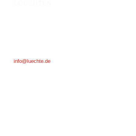
LÜÜCHTEN
LÜÜCHTE Amateurtheater jestetten e.V
Schloßbergstraße 1
79798 Jestetten
Deutschland
info@luechte.de
Darf dir ein Vereinsmitglied unseren Verein
vorstellen oder irgendeine Frage beantworten?
Sag es uns.
Wir antworten und erklären sehr gerne und
freuen uns auf dich!