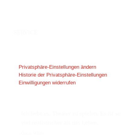
SERVICE
Kontakt
Impressum
Datenschutz
Privatsphäre-Einstellungen ändern
Historie der Privatsphäre-Einstellungen
Einwilligungen widerrufen
Ich liebe es, Theater zu spielen. Es ist so
viel realistischer als das Leben.
Oscar Wilde